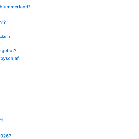
Schlummerland?
n“?
ckeln
Angebot?
abyschlaf
“?
 2026?